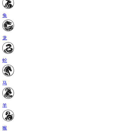
兔
龙
蛇
马
羊
猴