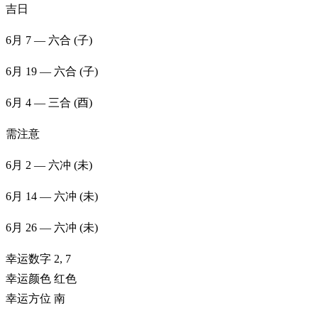
吉日
6月
7
—
六合
(
子
)
6月
19
—
六合
(
子
)
6月
4
—
三合
(
酉
)
需注意
6月
2
—
六冲
(
未
)
6月
14
—
六冲
(
未
)
6月
26
—
六冲
(
未
)
幸运数字
2, 7
幸运颜色
红色
幸运方位
南