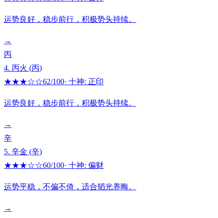
运势良好，稳步前行，积极势头持续。
→
丙
4
.
丙火
(
丙
)
★★★
☆☆
62
/100
·
十神
:
正印
运势良好，稳步前行，积极势头持续。
→
辛
5
.
辛金
(
辛
)
★★★
☆☆
60
/100
·
十神
:
偏财
运势平稳，不偏不倚，适合韬光养晦。
→