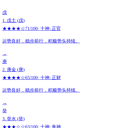
戊
1
.
戊土
(
戊
)
★★★★
☆
71
/100
·
十神
:
正官
运势良好，稳步前行，积极势头持续。
→
庚
2
.
庚金
(
庚
)
★★★★
☆
65
/100
·
十神
:
正财
运势良好，稳步前行，积极势头持续。
→
癸
3
.
癸水
(
癸
)
★★★
☆☆
63
/100
·
十神
:
食神