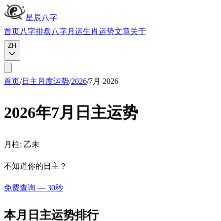
星辰八字
首页
八字排盘
八字月运
生肖运势
文章
关于
ZH
首页
/
日主月度运势
/
2026
/
7月
2026
2026年7月日主运势
月柱
:
乙未
不知道你的日主？
免费查询 — 30秒
本月日主运势排行