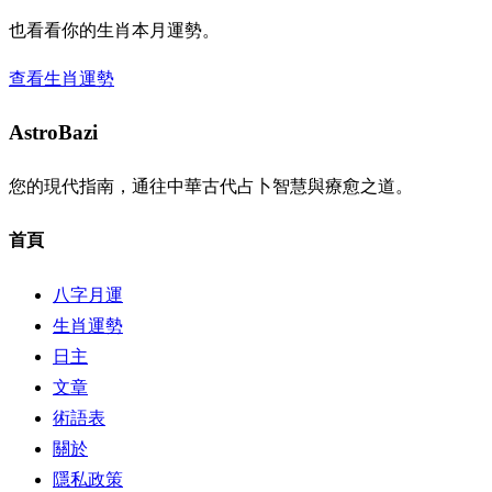
也看看你的生肖本月運勢。
查看生肖運勢
AstroBazi
您的現代指南，通往中華古代占卜智慧與療愈之道。
首頁
八字月運
生肖運勢
日主
文章
術語表
關於
隱私政策