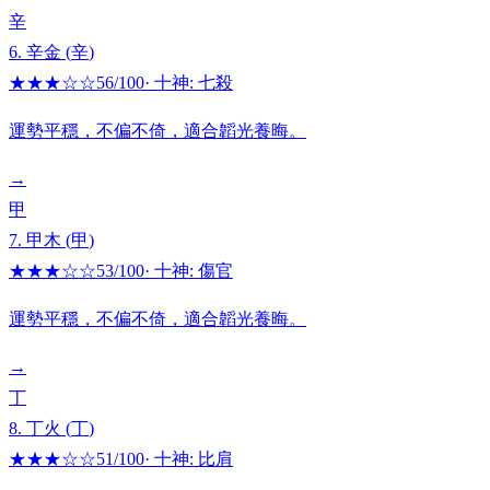
辛
6
.
辛金
(
辛
)
★★★
☆☆
56
/100
·
十神
:
七殺
運勢平穩，不偏不倚，適合韜光養晦。
→
甲
7
.
甲木
(
甲
)
★★★
☆☆
53
/100
·
十神
:
傷官
運勢平穩，不偏不倚，適合韜光養晦。
→
丁
8
.
丁火
(
丁
)
★★★
☆☆
51
/100
·
十神
:
比肩