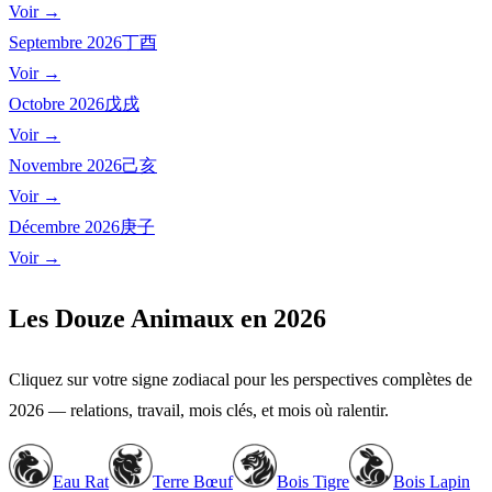
Voir →
Septembre
2026
丁酉
Voir →
Octobre
2026
戊戌
Voir →
Novembre
2026
己亥
Voir →
Décembre
2026
庚子
Voir →
Les Douze Animaux en 2026
Cliquez sur votre signe zodiacal pour les perspectives complètes de
2026 — relations, travail, mois clés, et mois où ralentir.
Eau Rat
Terre Bœuf
Bois Tigre
Bois Lapin