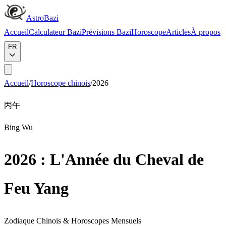
AstroBazi
Accueil
Calculateur Bazi
Prévisions Bazi
Horoscope
Articles
À propos
FR
Accueil
/
Horoscope chinois
/
2026
丙
午
Bing Wu
2026 : L'Année du Cheval de
Feu Yang
Zodiaque Chinois & Horoscopes Mensuels