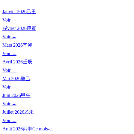
Janvier
2026
己丑
Voir →
Février
2026
庚寅
Voir →
Mars
2026
辛卯
Voir →
Avril
2026
壬辰
Voir →
Mai
2026
癸巳
Voir →
Juin
2026
甲午
Voir →
Juillet
2026
乙未
Voir →
Août
2026
丙申
Ce mois-ci